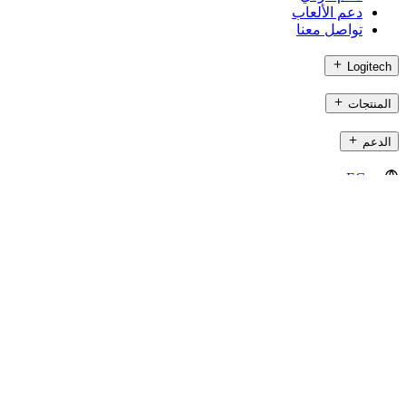
دعم الألعاب
تواصل معنا
Logitech
المنتجات
الدعم
EG,ar
©2026 Logitech. جميع الحقوق محفوظة.
شروط الاستخدام
سياسة الخصوصية
إعدادات ملفات تعريف الارتباط
Logitech