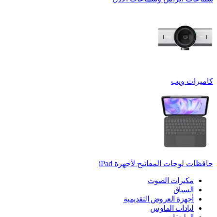
كاميرات ويب
حافظات لوحات المفاتيح لأجهزة ‏iPad
مكبرات الصوت
السباق
أجهزة العروض التقديمية
لبادات الماوس