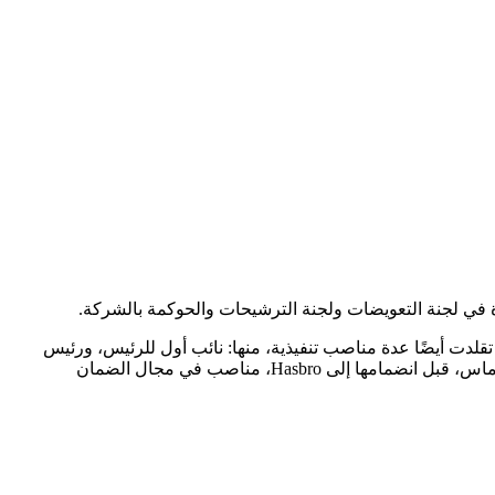
 سابقًا منصب نائب الرئيس التنفيذي والمدير المالي في شركة Hasbro. انضمت إلى شركة Hasbro في عام 2003، حيث تقلدت أيضًا عدة مناصب تنفيذية، منها: نائب أول للرئيس، ورئيس
الشؤون المالية للشركة، ومراقب مالي، ومساعد مراقب مالي، ونائب الرئيس التنفيذي، والمستشار الأول للمدير التنفيذي. شغلت السيدة توماس، قبل انضمامها إلى Hasbro، مناصب في مجال الضمان