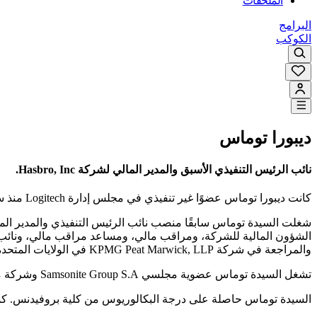
الملحقات
البرامج
الكوكب
ديبورا توماس
نائب الرئيس التنفيذي الأسبق والمدير المالي لشركة Hasbro, Inc.
كانت ديبورا توماس عضوًا غير تنفيذي في مجلس إدارة Logitech منذ سبتمبر عام 2020. وهي رئيس لجنة التدقيق في Logitech، كما أنها عضوة في لجنة التعويضات ولجنة الترشيحات والحوكمة بالشركة.
والمراجعة في شركة KPMG Peat Marwick, LLP في الولايات المتحدة والمملكة المتحدة.
تشغل السيدة توماس عضوية مجلسي Samsonite Group S.A وشركة مطار رود آيلاند.
السيدة توماس حاصلة على درجة البكالوريوس من كلية بروفيدنس. كما 