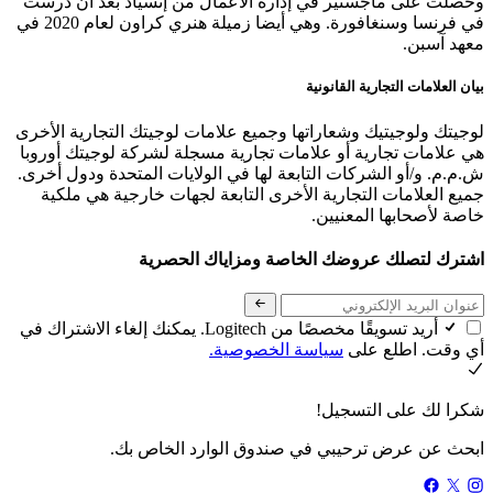
وحصلت على ماجستير في إدارة الأعمال من إنسياد بعد أن درست
في فرنسا وسنغافورة. وهي أيضا زميلة هنري كراون لعام 2020 في
معهد آسبن.
بيان العلامات التجارية القانونية
لوجيتك ولوجيتيك وشعاراتها وجميع علامات لوجيتك التجارية الأخرى
هي علامات تجارية أو علامات تجارية مسجلة لشركة لوجيتك أوروبا
ش.م.م. و/أو الشركات التابعة لها في الولايات المتحدة ودول أخرى.
جميع العلامات التجارية الأخرى التابعة لجهات خارجية هي ملكية
خاصة لأصحابها المعنيين.
اشترك لتصلك عروضك الخاصة ومزاياك الحصرية
أريد تسويقًا مخصصًا من Logitech. يمكنك إلغاء الاشتراك في
أي وقت. اطلع على
سياسة الخصوصية.
شكرا لك على التسجيل!
ابحث عن عرض ترحيبي في صندوق الوارد الخاص بك.