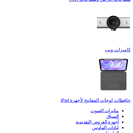
كاميرات ويب
حافظات لوحات المفاتيح لأجهزة ‏iPad
مكبرات الصوت
السباق
أجهزة العروض التقديمية
لبادات الماوس