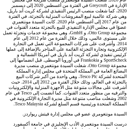
الإدارة في Greycroft في الفترة من أغسطس 2020 إلى ديسمبر
2020، كما شغلت منصب الرئيس التنفيذي لشركة كريت آند باريل،
وهي شركة عالمية لبيع المفروشات المنزلية بالتجزئة، في الفترة
من عام 2017 إلى أغسطس عام 2020. كانت السيدة مونتغمري
عضوًا في مجلس الإدارة التنفيذي للبيع بالتجزئة متعدد القنوات في
مجموعة Otto Group، و GmbH، وهي مجموعة خدمات وتجزئة تعمل
على مستوى عالمي، وذلك خلال الفترة من عام 2012 إلى عام
2014. وأشرفت على شركات المجموعة التي تعمل في التجارة
الإلكترونية وتجارة التجزئة القائمة على المتاجر بالإضافة إلى عملها
كرئيس تنفيذي لشركة كريت آند باريل في أمريكا الشمالية و
SportScheck و Frankokia في أوروبا الوسطى. قبل انضمامها إلى
مجموعة Otto Group، شغلت السيدة مونتغمري منصب مديرة
البضائع العامة في المملكة المتحدة في مجلس إدارة المملكة
المتحدة لشركة Tesco Plc، وهي واحدة من أكبر شركات البيع
بالتجزئة في العالم، وذلك خلال الفترة من 2012 إلى 2014. حيث
أشرفت على مجالات متنوعة مثل الأجهزة المنزلية والإلكترونيات
والترفيه من منظور متعدد القنوات. كما انضمت إلى Tesco في عام
2002 وشغلت مناصب متنوعة مثل مديرة التجارة الإلكترونية في
المملكة المتحدة ورئيسية قسم السلع لشركة Tesco Malaysia.
السيدة مونتغومري عضو في مجلس إدارة فيتش ريواردز.
درست السيدة مونتغمري الأدب الإنجليزي في جامعة أكسفورد