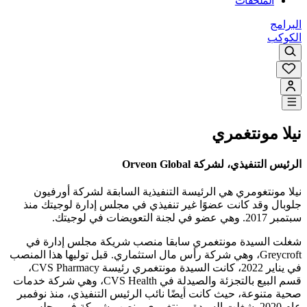
الملحقات
البرامج
الكوكب
نيلا مونتغمري
الرئيس التنفيذي، لشركة Orveon Global
نيلا مونتغومري هي الرئيسة التنفيذية السابقة لشركة أورفيون
جلوبال وقد كانت عضوًا غير تنفيذي في مجلس إدارة لوجيتك منذ
سبتمبر 2017. وهي عضو في لجنة التعويضات في لوجيتك.
شغلت السيدة مونتغمري سابقا منصب شريكة مجلس إدارة في
Greycroft، وهي شركة رأس مال استثماري. قبل توليها هذا المنصب
في يناير 2022، كانت السيدة مونتغمري رئيسة CVS Pharmacy،
قسم البيع بالتجزئة والصيدلة في CVS Health، وهي شركة خدمات
صحية متنوعة، حيث كانت أيضًا نائب الرئيس التنفيذي، منذ نوفمبر
عام 2020. شغلت السيدة مونتغمري منصب شريكة في مجلس