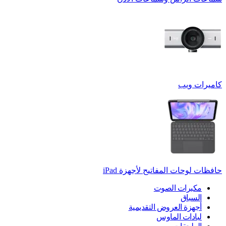
كاميرات ويب
حافظات لوحات المفاتيح لأجهزة ‏iPad
مكبرات الصوت
السباق
أجهزة العروض التقديمية
لبادات الماوس