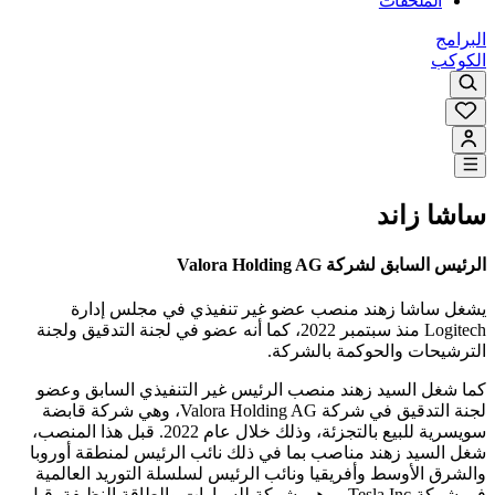
الملحقات
البرامج
الكوكب
ساشا زاند
الرئيس السابق لشركة Valora Holding AG
يشغل ساشا زهند منصب عضو غير تنفيذي في مجلس إدارة
Logitech منذ سبتمبر 2022، كما أنه عضو في لجنة التدقيق ولجنة
الترشيحات والحوكمة بالشركة.
كما شغل السيد زهند منصب الرئيس غير التنفيذي السابق وعضو
لجنة التدقيق في شركة Valora Holding AG، وهي شركة قابضة
سويسرية للبيع بالتجزئة، وذلك خلال عام 2022. قبل هذا المنصب،
شغل السيد زهند مناصب بما في ذلك نائب الرئيس لمنطقة أوروبا
والشرق الأوسط وأفريقيا ونائب الرئيس لسلسلة التوريد العالمية
في شركة Tesla Inc.، وهي شركة للسيارات والطاقة النظيفة. قبل