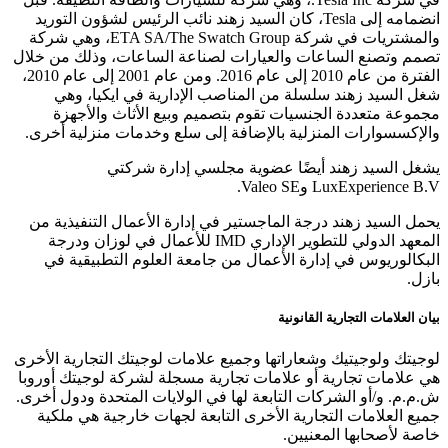
انضمامه إلى Tesla، كان السيد زهند نائب الرئيس لشؤون التوريد
والمشتريات في شركة ETA SA/The Swatch Group، وهي شركة
تصمم وتصنع الساعات والعيارات لصناعة الساعات، وذلك من خلال
الفترة من عام 2010 إلى عام 2016. ومن عام 2001 إلى عام 2010،
شغل السيد زهند سلسلة من المناصب الإدارية في ايكيا، وهي
مجموعة متعددة الجنسيات تقوم بتصميم وبيع الأثاث والأجهزة
والإكسسوارات المنزلية بالإضافة إلى سلع وخدمات منزلية أخرى.
يشغل السيد زهند أيضًا عضوية مجلسي إدارة شركتي
LuxExperience B.V وValeo SE.
يحمل السيد زهند درجة الماجستير في إدارة الأعمال التنفيذية من
المعهد الدولي للتطوير الإداري IMD للأعمال في لوزان ودرجة
البكالوريوس في إدارة الأعمال من جامعة العلوم التطبيقية في
بازل.
بيان العلامات التجارية القانونية
لوجيتك ولوجيتيك وشعاراتها وجميع علامات لوجيتك التجارية الأخرى
هي علامات تجارية أو علامات تجارية مسجلة لشركة لوجيتك أوروبا
ش.م.م. و/أو الشركات التابعة لها في الولايات المتحدة ودول أخرى.
جميع العلامات التجارية الأخرى التابعة لجهات خارجية هي ملكية
خاصة لأصحابها المعنيين.