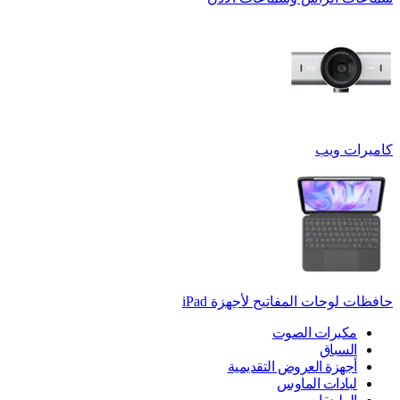
كاميرات ويب
حافظات لوحات المفاتيح لأجهزة ‏iPad
مكبرات الصوت
السباق
أجهزة العروض التقديمية
لبادات الماوس