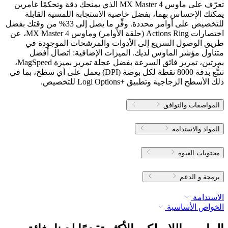
تعرّف على ماوس MX Master 4 الذي يمنحك دقة وتحكمًا غامرين
يمكنك الإحساس بهما، بفضل خاصية الاستجابة اللمسية القابلة
للتخصيص على أوامر محددة. وفِّر ما يصل إلى 33% من وقتك بفضل
اختصارات Actions Ring (حلقة الأوامر) وماوس MX Master 4، عن
طريق الوصول السريع إلى الأدوات والمرشحات الموجودة في
متناول مؤشر الماوس لديك. الميزات الإضافية: اتصال أفضل
بمرتين، تمرير فائق السرعة بفضل عجلة تمرير بميزة MagSpeed،
تتبُّع بدقة 8000 نقطة لكل بوصة (‎DPI‏) يعمل على أي سطح، بما في
ذلك الأسطح الزجاجية وتطبيق Logi Options+‎‏ للتخصيص.
المواصفات والتوافق
المواد والاستدامة
محتويات العبوة
برمجة و الدعم
الاستدامة
الخواص الأساسية