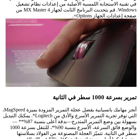
في تقنية الاستجابة اللمسية الأصلية من إعدادات نظام تشغيل
Windows. قم بتحديث البرنامج الثابت لجهاز MX Master 4 من
صفحة إعدادات الجهاز Options+.
تمرير بسرعة 1000 سطر في الثانية
أنجز مهامك بانسيابية بفضل عجلة التمرير المزودة بميزة MagSpeed،
التي توفر تجربة التمرير الأسرع والأدق من Logitech*. يمكنك التبديل
بسهولة بين وضع التمرير المتدرج—بدقة أعلى بنسبة 87%** —
والوضع فائق السرعة، الأسرع بنسبة 90%*، للتنقل بسرعة 1000
سطر في الثانية. تتميّز العجلة المصنوعة من الفولاذ بسلاستها