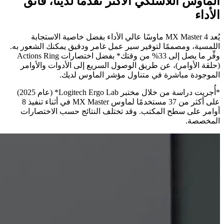
الماوس اللاسلكي الأكثر تقدمًا لدينا، فائق
الأداء
يُعد MX Master 4 ماوسًا عالي الأداء بفضل خاصية الاستجابة
اللمسية، ومصممًا لتوفير سير عمل غامر ودقيق يمكنك الشعور به.
وفِّر ما يصل إلى 33% من وقتك* بفضل اختصارات Actions Ring
(حلقة الأوامر)، عن طريق الوصول السريع إلى الأدوات والأوامر
الموجودة مباشرة في متناول مؤشر الماوس لديك.
*أُجريت دراسة من خلال مختبر ‎*Logitech Ergo Lab‏ (عام 2025)
على أكثر من 37 مستخدمًا لماوس MX Master‎‏ في أثناء تنفيذ 8
أوامر على سطح المكتب. وقد تختلف النتائج حسب الاختصارات
المخصصة.