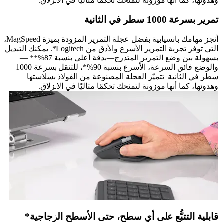
وهدوئها، كما أنها موزونة لتمنحك تحكمًا مثاليًا في الانزلاق.
تمرير بسرعة 1000 سطر في الثانية
أنجز مهامك بانسيابية بفضل عجلة التمرير المزودة بميزة MagSpeed،
التي توفر تجربة التمرير الأسرع والأدق من Logitech*. يمكنك التبديل
بسهولة بين وضع التمرير المتدرج—بدقة أعلى بنسبة 87%** —
والوضع فائق السرعة، الأسرع بنسبة 90%*، للتنقل بسرعة 1000
سطر في الثانية. تتميّز العجلة المصنوعة من الفولاذ بسلاستها
وهدوئها، كما أنها موزونة لتمنحك تحكمًا مثاليًا في الانزلاق.
قابلية التتبُّع على أي سطح، حتى الأسطح الزجاجية*