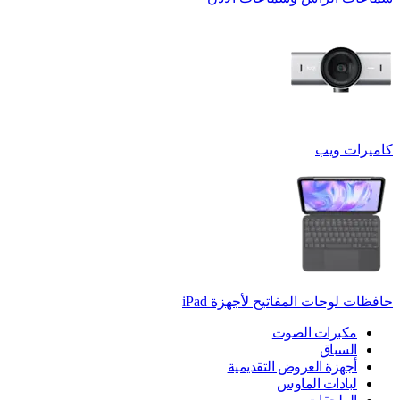
كاميرات ويب
حافظات لوحات المفاتيح لأجهزة ‏iPad
مكبرات الصوت
السباق
أجهزة العروض التقديمية
لبادات الماوس