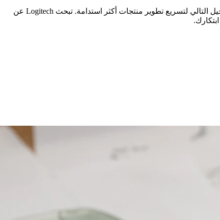
الاستدامة هي ما وراء كل قرار تصميم نتخذه وهي واحدة من قيم أعمالنا الأساسية. نحن نبحث عن مواد ومكونات وعمليات متطورة من الجيل التالي لتسريع تطوير منتجات أكثر استدامة. تبحث Logitech عن
بتكارك.