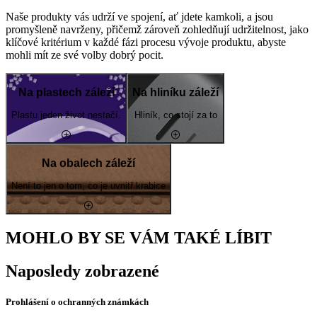
Naše produkty vás udrží ve spojení, ať jdete kamkoli, a jsou
promyšleně navrženy, přičemž zároveň zohledňují udržitelnost, jako
klíčové kritérium v každé fázi procesu vývoje produktu, abyste
mohli mít ze své volby dobrý pocit.
Na plastech záleží
Na hliníku záleží
Plastu jeden život nestačí.
Hliník, co stojí za to
Na obalech záleží
Není to jen o tom, co je uvnitř krabice
MOHLO BY SE VÁM TAKÉ LÍBIT
Naposledy zobrazené
Prohlášení o ochranných známkách