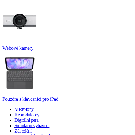
Webové kamery
Pouzdra s klávesnicí pro iPad
Mikrofony
Reproduktory
Digitální pera
Simulační vybavení
Závodění