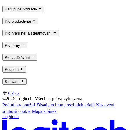
Nakupujte produkty
Pro produktivitu
Pro hraní her a streamování
Pro firmy
Pro vzdělávání
Podpora
Software
CZ,cs
©2026 Logitech. Všechna práva vyhrazena
Podmínky použití
Zásady ochrany osobních údajů
Nastavení
souborů cookie
Mapa stránek
Logitech