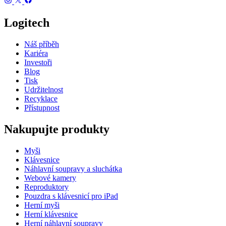
Logitech
Náš příběh
Kariéra
Investoři
Blog
Tisk
Udržitelnost
Recyklace
Přístupnost
Nakupujte produkty
Myši
Klávesnice
Náhlavní soupravy a sluchátka
Webové kamery
Reproduktory
Pouzdra s klávesnicí pro iPad
Herní myši
Herní klávesnice
Herní náhlavní soupravy