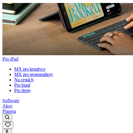
Pro iPad
MX pro kreativce
MX pro programátory
Na cestách
Pro hraní
Pro firmy
Software
Akce
Planeta