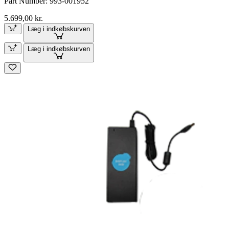
Part Number:
993-001952
5.699,00 kr.
Læg i indkøbskurven
Læg i indkøbskurven