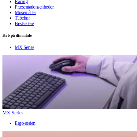
Racing
Præsentationsenheder
Musemåtter
Tilbehør
Bestsellere
Køb på din måde
MX Series
MX Series
Ergo-serien