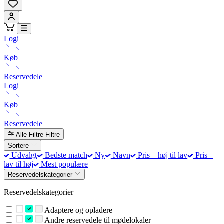
Logi
Køb
Reservedele
Logi
Køb
Reservedele
Alle Filtre
Filtre
Sortere
Udvalgt
Bedste match
Ny
Navn
Pris – høj til lav
Pris –
lav til høj
Mest populære
Reservedelskategorier
Reservedelskategorier
Adaptere og opladere
Andre reservedele til mødelokaler