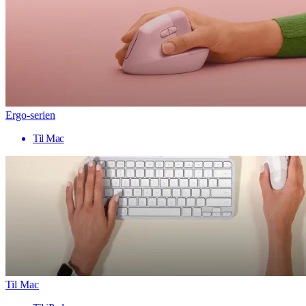
Ergo-serien
Til Mac
Til Mac