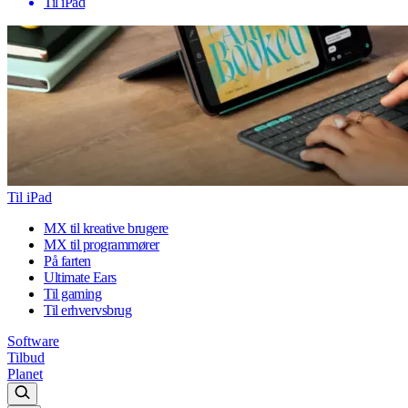
Til iPad
Til iPad
MX til kreative brugere
MX til programmører
På farten
Ultimate Ears
Til gaming
Til erhvervsbrug
Software
Tilbud
Planet