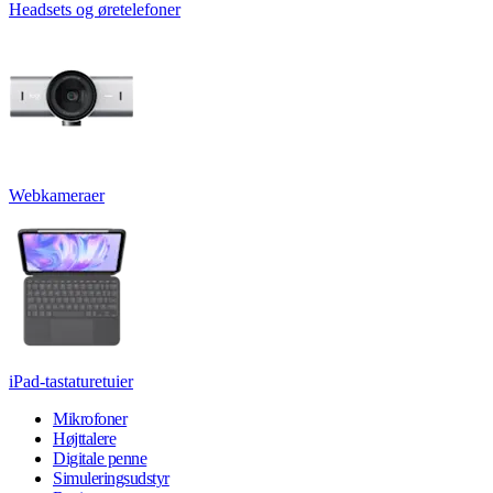
Headsets og øretelefoner
Webkameraer
iPad-tastaturetuier
Mikrofoner
Højttalere
Digitale penne
Simuleringsudstyr