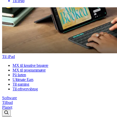
Til iPad
Til iPad
MX til kreative brugere
MX til programmører
På farten
Ultimate Ears
Til gaming
Til erhvervsbrug
Software
Tilbud
Planet