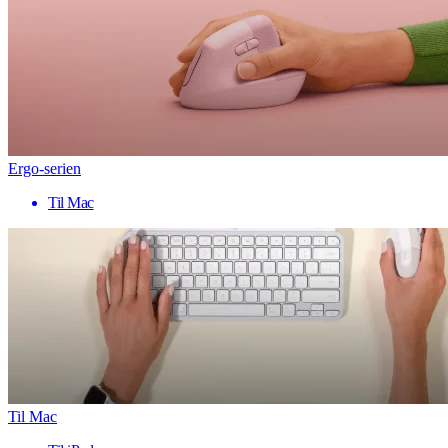
Ergo-serien
Til Mac
Til Mac