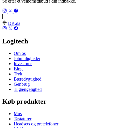
Se efter et velkomsttilbud i din indbakke.
DK,da
Logitech
Om os
Jobmuligheder
Investorer
Blog
Tryk
Bæredygtighed
Genbrug
Tilgængelighed
Køb produkter
Mus
Tastaturer
Headsets og øretelefoner