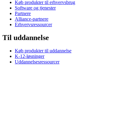
Køb produkter til erhvervsbrug
Software og tjenester
Partnere
Alliance-partnere
Erhvervsressourcer
Til uddannelse
Køb produkter til uddannelse
K-12-løsninger
Uddannelsesressourcer
Support
Individuel support
Gamingsupport
Support til erhverv og uddannelse
Kontakt os
Reservedele
Spor din ordre
Returneringer & annulleringer
Software