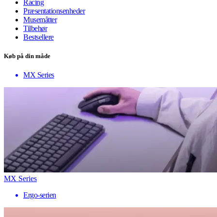
Racing
Præsentationsenheder
Musemåtter
Tilbehør
Bestsellere
Køb på din måde
MX Series
MX Series
Ergo-serien