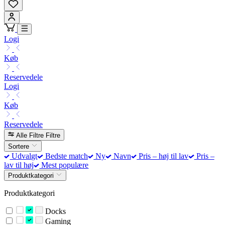
Logi
Køb
Reservedele
Logi
Køb
Reservedele
Alle Filtre
Filtre
Sortere
Udvalgt
Bedste match
Ny
Navn
Pris – høj til lav
Pris –
lav til høj
Mest populære
Produktkategori
Produktkategori
Docks
Gaming