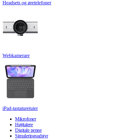
Headsets og øretelefoner
Webkameraer
iPad-tastaturetuier
Mikrofoner
Højttalere
Digitale penne
Simuleringsudstyr