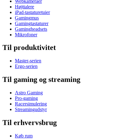
Webkameraer
Højttalere
iPad-tastaturetuier
Gamingmus
Gamingtastaturer
Gamingheadsets
Mikrofoner
Til produktivitet
Master-serien
Ergo-serien
Til gaming og streaming
Astro Gaming
Pro-gaming
Racersimulering
Streamingudstyr
Til erhvervsbrug
Køb rum