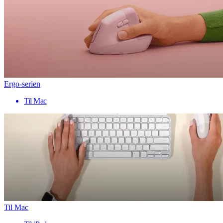
Ergo-serien
Til Mac
Til Mac