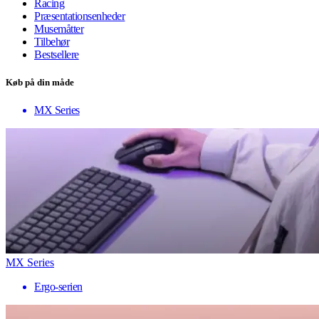
Racing
Præsentationsenheder
Musemåtter
Tilbehør
Bestsellere
Køb på din måde
MX Series
MX Series
Ergo-serien