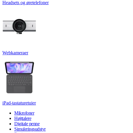
Headsets og øretelefoner
Webkameraer
iPad-tastaturetuier
Mikrofoner
Højttalere
Digitale penne
Simuleringsudstyr