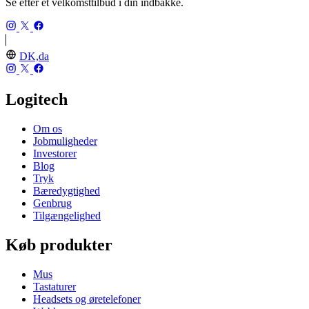
Se efter et velkomsttilbud i din indbakke.
DK,da
Logitech
Om os
Jobmuligheder
Investorer
Blog
Tryk
Bæredygtighed
Genbrug
Tilgængelighed
Køb produkter
Mus
Tastaturer
Headsets og øretelefoner