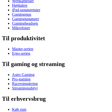
Webkameraer
Højttalere
iPad-tastaturetuier
Gamingmus
Gamingtastaturer
Gamingheadsets
Mikrofoner
Til produktivitet
Master-serien
Ergo-serien
Til gaming og streaming
Astro Gaming
Pro-gaming
Racersimulering
Streamingudstyr
Til erhvervsbrug
Køb rum