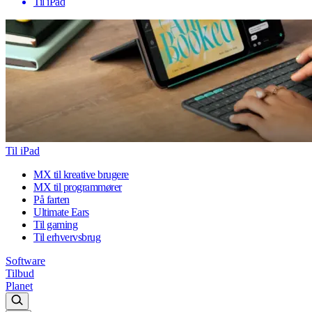
Til iPad
Til iPad
MX til kreative brugere
MX til programmører
På farten
Ultimate Ears
Til gaming
Til erhvervsbrug
Software
Tilbud
Planet