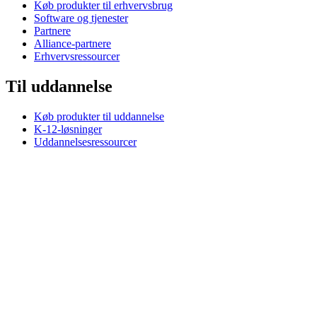
Køb produkter til erhvervsbrug
Software og tjenester
Partnere
Alliance-partnere
Erhvervsressourcer
Til uddannelse
Køb produkter til uddannelse
K-12-løsninger
Uddannelsesressourcer
Support
Individuel support
Gamingsupport
Support til erhverv og uddannelse
Kontakt os
Reservedele
Spor din ordre
Returneringer & annulleringer
Software