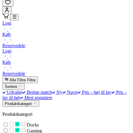
Logi
Køb
Reservedele
Logi
Køb
Reservedele
Alle Filtre
Filtre
Sortere
Udvalgt
Bedste match
Ny
Navn
Pris – høj til lav
Pris –
lav til høj
Mest populære
Produktkategori
Produktkategori
Docks
Gaming