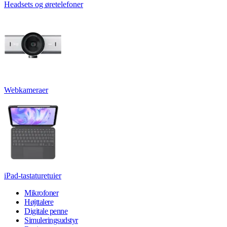
Headsets og øretelefoner
Webkameraer
iPad-tastaturetuier
Mikrofoner
Højttalere
Digitale penne
Simuleringsudstyr