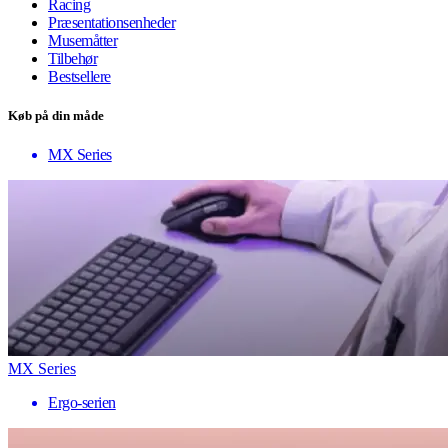
Racing
Præsentationsenheder
Musemåtter
Tilbehør
Bestsellere
Køb på din måde
MX Series
MX Series
Ergo-serien