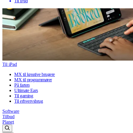
Til iPad
Til iPad
MX til kreative brugere
MX til programmører
På farten
Ultimate Ears
Til gaming
Til erhvervsbrug
Software
Tilbud
Planet