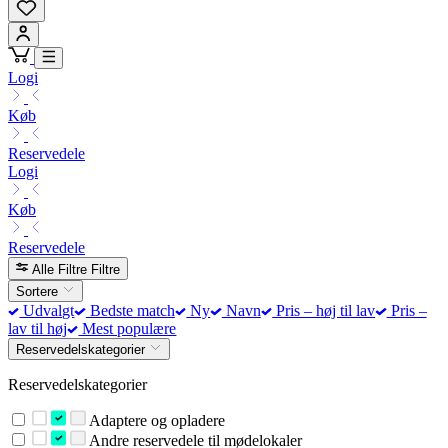
Logi
Køb
Reservedele
Logi
Køb
Reservedele
Alle Filtre
Filtre
Sortere
Udvalgt
Bedste match
Ny
Navn
Pris – høj til lav
Pris –
lav til høj
Mest populære
Reservedelskategorier
Reservedelskategorier
Adaptere og opladere
Andre reservedele til mødelokaler