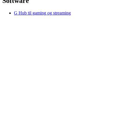
Software
G Hub til gaming og streaming
Options+ til performance
Logitech
Køb produkter
Til produktivitet
Til gaming og streaming
Til erhvervsbrug
Til uddannelse
Support
Software
DK,da