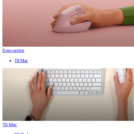
Ergo-serien
Til Mac
Til Mac