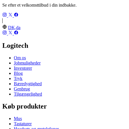
Se efter et velkomsttilbud i din indbakke.
DK,da
Logitech
Om os
Jobmuligheder
Investorer
Blog
Tryk
Bæredygtighed
Genbrug
Tilgængelighed
Køb produkter
Mus
Tastaturer
Headsets og øretelefoner