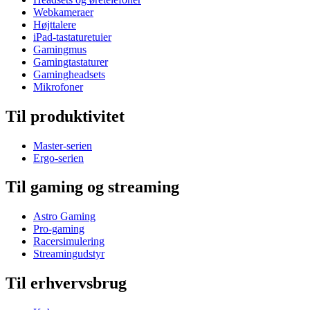
Webkameraer
Højttalere
iPad-tastaturetuier
Gamingmus
Gamingtastaturer
Gamingheadsets
Mikrofoner
Til produktivitet
Master-serien
Ergo-serien
Til gaming og streaming
Astro Gaming
Pro-gaming
Racersimulering
Streamingudstyr
Til erhvervsbrug