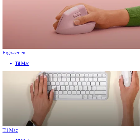
Ergo-serien
Til Mac
Til Mac