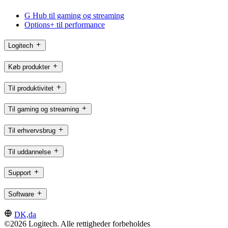
G Hub til gaming og streaming
Options+ til performance
Logitech
Køb produkter
Til produktivitet
Til gaming og streaming
Til erhvervsbrug
Til uddannelse
Support
Software
DK,da
©2026 Logitech. Alle rettigheder forbeholdes