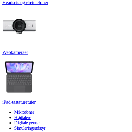
Headsets og øretelefoner
Webkameraer
iPad-tastaturetuier
Mikrofoner
Højttalere
Digitale penne
Simuleringsudstyr