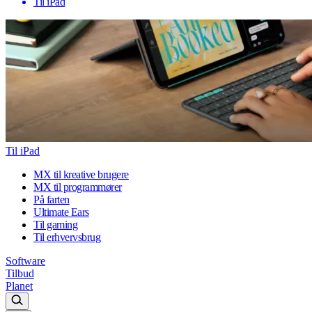
Til iPad
Til iPad
MX til kreative brugere
MX til programmører
På farten
Ultimate Ears
Til gaming
Til erhvervsbrug
Software
Tilbud
Planet