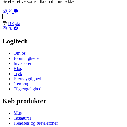
Se efter et velkomsttilbud i din indbakke.
DK,da
Logitech
Om os
Jobmuligheder
Investorer
Blog
Tryk
Bæredygtighed
Genbrug
Tilgængelighed
Køb produkter
Mus
Tastaturer
Headsets og øretelefoner