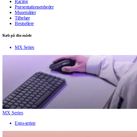
Racing
Præsentationsenheder
Musemåtter
Tilbehør
Bestsellere
Køb på din måde
MX Series
MX Series
Ergo-serien