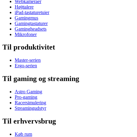
Webkameraer
Højttalere
iPad-tastaturetuier
Gamingmus
Gamingtastaturer
Gamingheadsets
Mikrofoner
Til produktivitet
Master-serien
Ergo-serien
Til gaming og streaming
Astro Gaming
Pro-gaming
Racersimulering
Streamingudstyr
Til erhvervsbrug
Køb rum