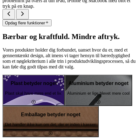
problemfrit på tværs af din iPad, iPhone og Macbook med blot et
tryk på en knap.
Opdag flere funktioner
Bærbar og kraftfuld. Mindre aftryk.
Vores produkter holder dig forbundet, uanset hvor du er, med et
gennemtænkt design, alt imens vi tager hensyn til bæredygtighed
som et nøglekriterium i alle trin i produktudviklingsprocessen, så du
kan føle dig godt tilpas med dit valg.
Plast betyder noget
Aluminium betyder noget
Plast skal have mere end et liv.
Aluminium er lige blevet mere cool
Emballage betyder noget
Det handler ikke kun om det, der er inden i kassen