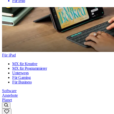
Für iPad
Für iPad
MX für Kreative
MX für Programmierer
Unterwegs
Für Gaming
Für Business
Software
Angebote
Planet