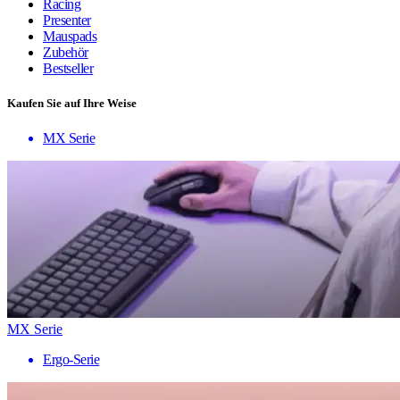
Racing
Presenter
Mauspads
Zubehör
Bestseller
Kaufen Sie auf Ihre Weise
MX Serie
MX Serie
Ergo-Serie