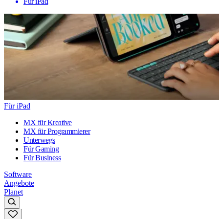
Für iPad
Für iPad
MX für Kreative
MX für Programmierer
Unterwegs
Für Gaming
Für Business
Software
Angebote
Planet