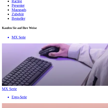
Racing
Presenter
Mauspads
Zubehör
Bestseller
Kaufen Sie auf Ihre Weise
MX Serie
MX Serie
Ergo-Serie