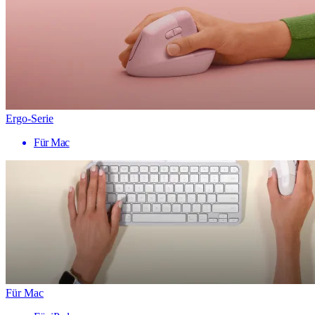
Ergo-Serie
Für Mac
Für Mac