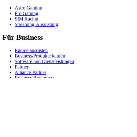
Astro Gaming
Pro Gaming
SIM Racing
Streaming-Ausrüstung
Für Business
Räume ausrüsten
Business-Produkte kaufen
Software und Dienstleistungen
Partner
Alliance-Partner
Business-Ressourcen
Für das Bildungswesen
Produkte für den Bildungsbereich kaufen
K-12-Lösungen
Ressourcen für den Bildungsbereich
Support