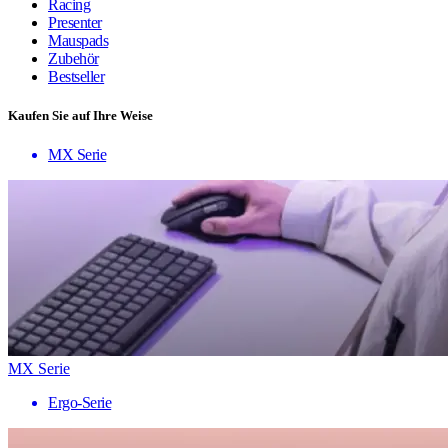
Racing
Presenter
Mauspads
Zubehör
Bestseller
Kaufen Sie auf Ihre Weise
MX Serie
MX Serie
Ergo-Serie