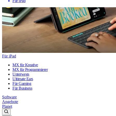
Für iPad
Für iPad
MX für Kreative
MX für Programmierer
Unterwegs
Ultimate Ears
Für Gaming
Für Business
Software
Angebote
Planet