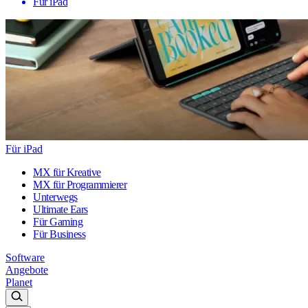
Für iPad
Für iPad
MX für Kreative
MX für Programmierer
Unterwegs
Ultimate Ears
Für Gaming
Für Business
Software
Angebote
Planet