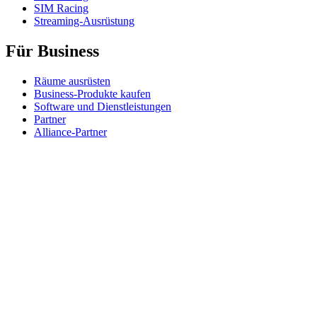
SIM Racing
Streaming-Ausrüstung
Für Business
Räume ausrüsten
Business-Produkte kaufen
Software und Dienstleistungen
Partner
Alliance-Partner
Business-Ressourcen
Für das Bildungswesen
Produkte für den Bildungsbereich kaufen
K-12-Lösungen
Ressourcen für den Bildungsbereich
Support
Individueller Support
Gaming-Support
Support für Business und Bildungswesen