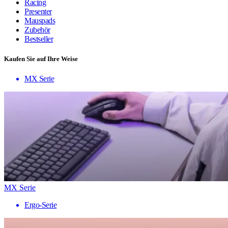
Racing
Presenter
Mauspads
Zubehör
Bestseller
Kaufen Sie auf Ihre Weise
MX Serie
MX Serie
Ergo-Serie