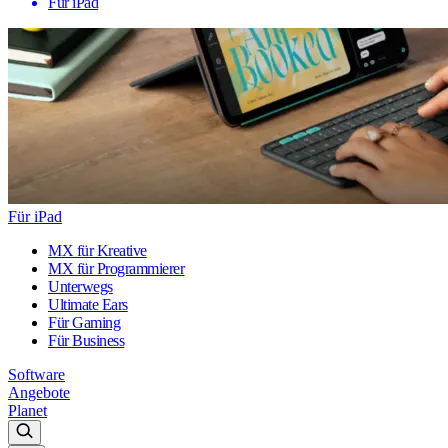
Für iPad
Für iPad
MX für Kreative
MX für Programmierer
Unterwegs
Ultimate Ears
Für Gaming
Für Business
Software
Angebote
Planet