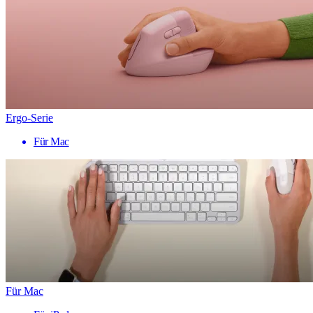
Ergo-Serie
Für Mac
Für Mac