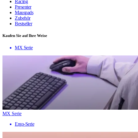
Racing
Presenter
Mauspads
Zubehör
Bestseller
Kaufen Sie auf Ihre Weise
MX Serie
MX Serie
Ergo-Serie