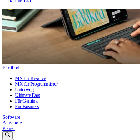
Für iPad
Für iPad
MX für Kreative
MX für Programmierer
Unterwegs
Ultimate Ears
Für Gaming
Für Business
Software
Angebote
Planet