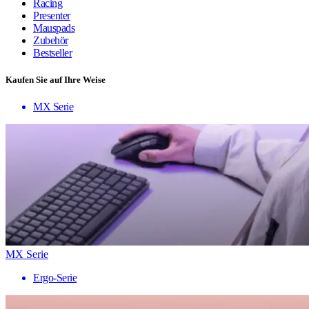
Racing
Presenter
Mauspads
Zubehör
Bestseller
Kaufen Sie auf Ihre Weise
MX Serie
MX Serie
Ergo-Serie