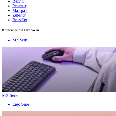
Racing
Presenter
Mauspads
Zubehör
Bestseller
Kaufen Sie auf Ihre Weise
MX Serie
MX Serie
Ergo-Serie