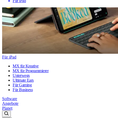
Für iPad
Für iPad
MX für Kreative
MX für Programmierer
Unterwegs
Ultimate Ears
Für Gaming
Für Business
Software
Angebote
Planet