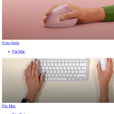
Ergo-Serie
Für Mac
Für Mac