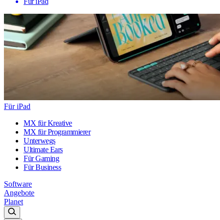
Für iPad
Für iPad
MX für Kreative
MX für Programmierer
Unterwegs
Ultimate Ears
Für Gaming
Für Business
Software
Angebote
Planet