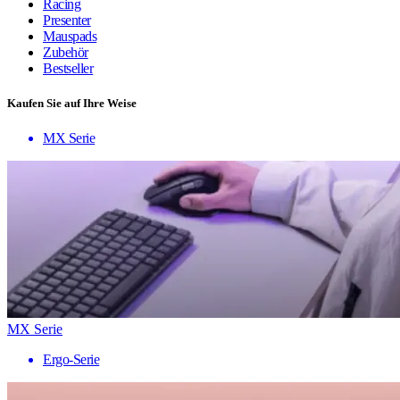
Racing
Presenter
Mauspads
Zubehör
Bestseller
Kaufen Sie auf Ihre Weise
MX Serie
MX Serie
Ergo-Serie