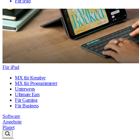
Für iPad
Für iPad
MX für Kreative
MX für Programmierer
Unterwegs
Ultimate Ears
Für Gaming
Für Business
Software
Angebote
Planet