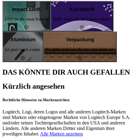
Impact zählt.
Kunststoff
CO2 ist die neue Kalorie
Sollte mehr als ein Leben haben.
Aluminium
Verpackung
Ist jetzt noch cooler.
Es geht nicht nur darum, was darin ist.
DAS KÖNNTE DIR AUCH GEFALLEN
Kürzlich angesehen
Rechtliche Hinweise zu Markenzeichen
Logitech, Logi, deren Logos und alle anderen Logitech-Marken
sind Marken oder eingetragene Marken von Logitech Europe S.A.
und/oder seinen Tochtergesellschaften in den USA und anderen
Ländern. Alle anderen Marken Dritter sind Eigentum ihrer
jeweiligen Inhaber.
Alle Marken anzeigen