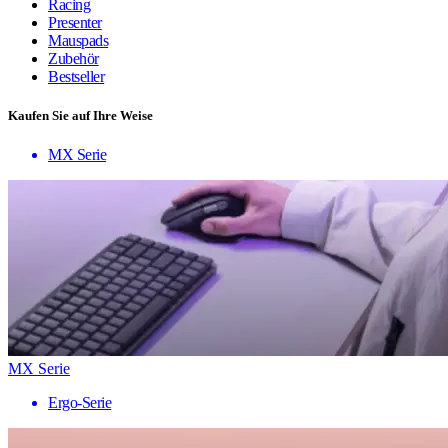
Racing
Presenter
Mauspads
Zubehör
Bestseller
Kaufen Sie auf Ihre Weise
MX Serie
MX Serie
Ergo-Serie