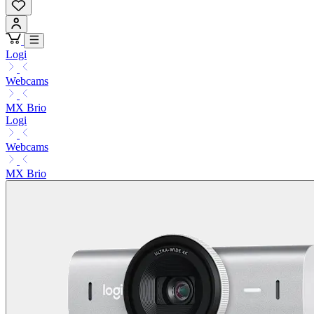
Logi
Webcams
MX Brio
Logi
Webcams
MX Brio