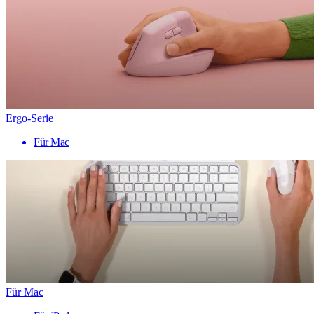
Ergo-Serie
Für Mac
Für Mac