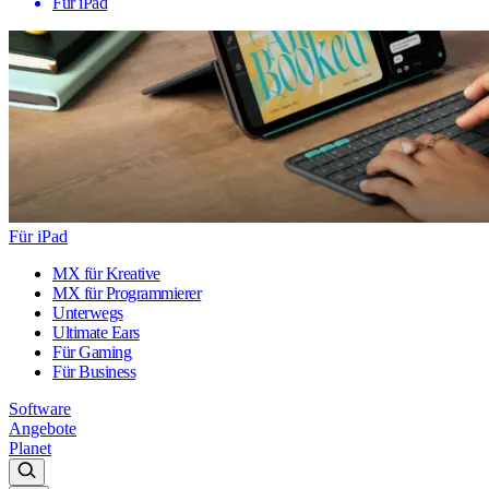
Für iPad
Für iPad
MX für Kreative
MX für Programmierer
Unterwegs
Ultimate Ears
Für Gaming
Für Business
Software
Angebote
Planet