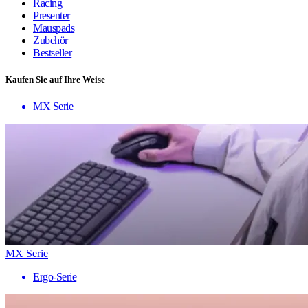
Racing
Presenter
Mauspads
Zubehör
Bestseller
Kaufen Sie auf Ihre Weise
MX Serie
MX Serie
Ergo-Serie