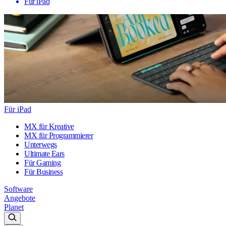
Für iPad
Für iPad
MX für Kreative
MX für Programmierer
Unterwegs
Ultimate Ears
Für Gaming
Für Business
Software
Angebote
Planet