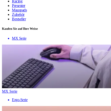
Racing
Presenter
Mauspads
Zubehör
Bestseller
Kaufen Sie auf Ihre Weise
MX Serie
MX Serie
Ergo-Serie