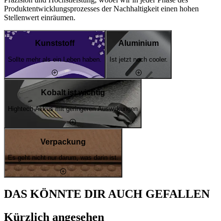
Produktentwicklungsprozesses der Nachhaltigkeit einen hohen
Stellenwert einräumen.
Kunststoff
Aluminium
Sollte mehr als ein Leben haben.
Ist jetzt noch cooler.
Kobalt ist wichtig
Hightech-Akkus mit geringeren Auswirkungen
Verpackung
Es geht nicht nur darum, was darin ist.
DAS KÖNNTE DIR AUCH GEFALLEN
Kürzlich angesehen