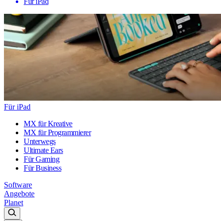
Für iPad
Für iPad
MX für Kreative
MX für Programmierer
Unterwegs
Ultimate Ears
Für Gaming
Für Business
Software
Angebote
Planet