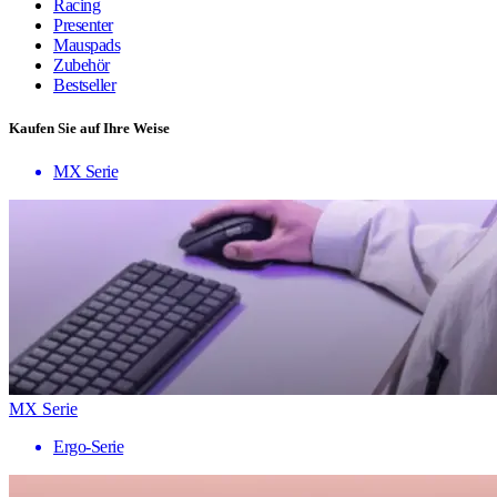
Racing
Presenter
Mauspads
Zubehör
Bestseller
Kaufen Sie auf Ihre Weise
MX Serie
MX Serie
Ergo-Serie