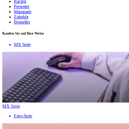
Racing
Presenter
Mauspads
Zubehör
Bestseller
Kaufen Sie auf Ihre Weise
MX Serie
MX Serie
Ergo-Serie