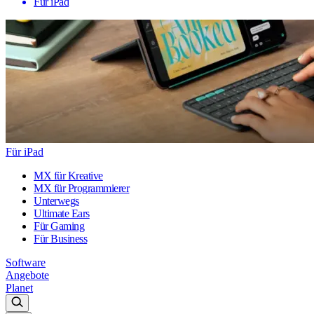
Für iPad
Für iPad
MX für Kreative
MX für Programmierer
Unterwegs
Ultimate Ears
Für Gaming
Für Business
Software
Angebote
Planet