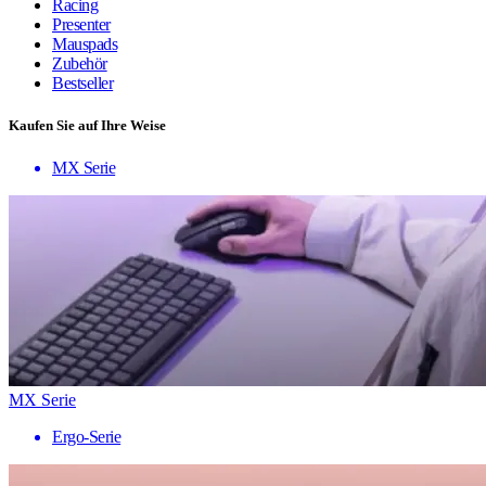
Racing
Presenter
Mauspads
Zubehör
Bestseller
Kaufen Sie auf Ihre Weise
MX Serie
MX Serie
Ergo-Serie