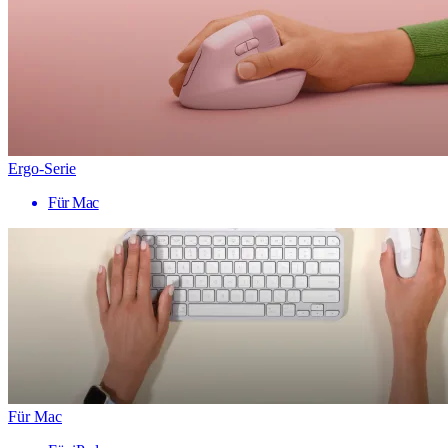
Ergo-Serie
Für Mac
Für Mac