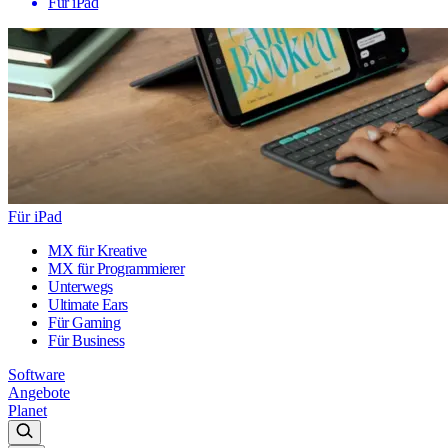
Für iPad
Für iPad
MX für Kreative
MX für Programmierer
Unterwegs
Ultimate Ears
Für Gaming
Für Business
Software
Angebote
Planet