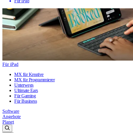
Für iPad
Für iPad
MX für Kreative
MX für Programmierer
Unterwegs
Ultimate Ears
Für Gaming
Für Business
Software
Angebote
Planet