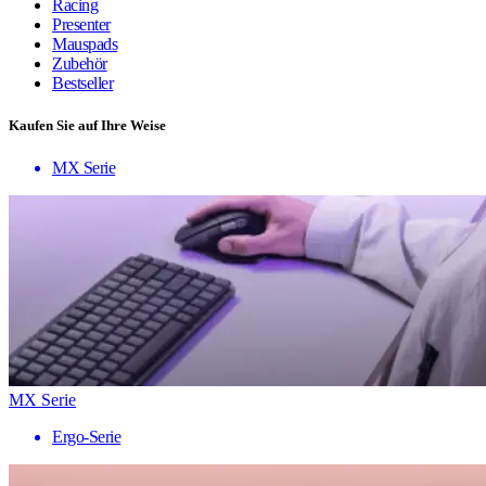
Racing
Presenter
Mauspads
Zubehör
Bestseller
Kaufen Sie auf Ihre Weise
MX Serie
MX Serie
Ergo-Serie