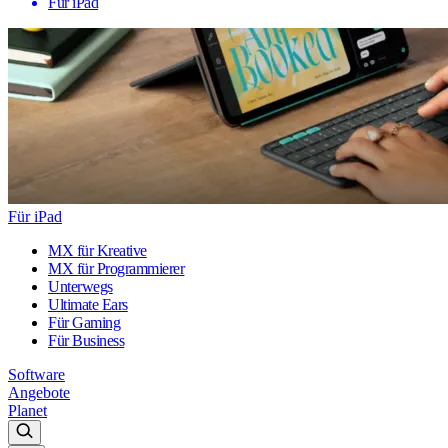
Für iPad
Für iPad
MX für Kreative
MX für Programmierer
Unterwegs
Ultimate Ears
Für Gaming
Für Business
Software
Angebote
Planet