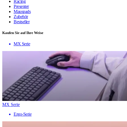
Racing
Presenter
Mauspads
Zubehör
Bestseller
Kaufen Sie auf Ihre Weise
MX Serie
MX Serie
Ergo-Serie