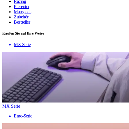
Racing
Presenter
Mauspads
Zubehör
Bestseller
Kaufen Sie auf Ihre Weise
MX Serie
MX Serie
Ergo-Serie