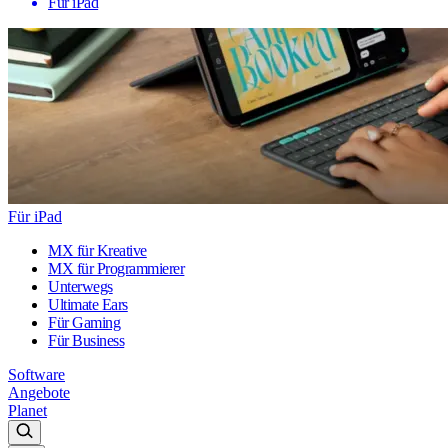
Für iPad
Für iPad
MX für Kreative
MX für Programmierer
Unterwegs
Ultimate Ears
Für Gaming
Für Business
Software
Angebote
Planet