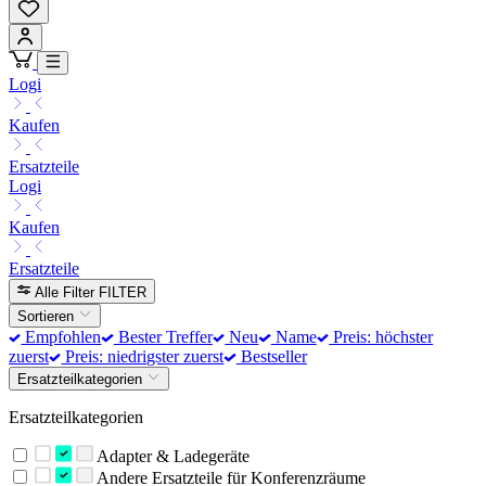
Logi
Kaufen
Ersatzteile
Logi
Kaufen
Ersatzteile
Alle Filter
FILTER
Sortieren
Empfohlen
Bester Treffer
Neu
Name
Preis: höchster
zuerst
Preis: niedrigster zuerst
Bestseller
Ersatzteilkategorien
Ersatzteilkategorien
Adapter & Ladegeräte
Andere Ersatzteile für Konferenzräume