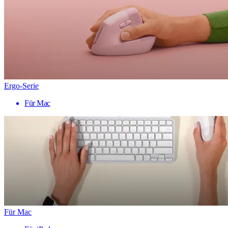
Ergo-Serie
Für Mac
Für Mac