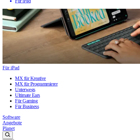
Für iPad
Für iPad
MX für Kreative
MX für Programmierer
Unterwegs
Ultimate Ears
Für Gaming
Für Business
Software
Angebote
Planet