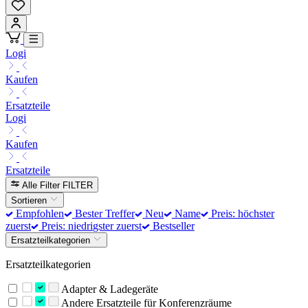
Logi
Kaufen
Ersatzteile
Logi
Kaufen
Ersatzteile
Alle Filter
FILTER
Sortieren
Empfohlen
Bester Treffer
Neu
Name
Preis: höchster
zuerst
Preis: niedrigster zuerst
Bestseller
Ersatzteilkategorien
Ersatzteilkategorien
Adapter & Ladegeräte
Andere Ersatzteile für Konferenzräume