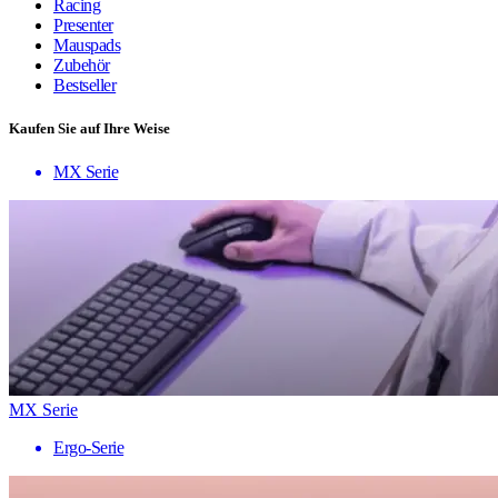
Racing
Presenter
Mauspads
Zubehör
Bestseller
Kaufen Sie auf Ihre Weise
MX Serie
MX Serie
Ergo-Serie