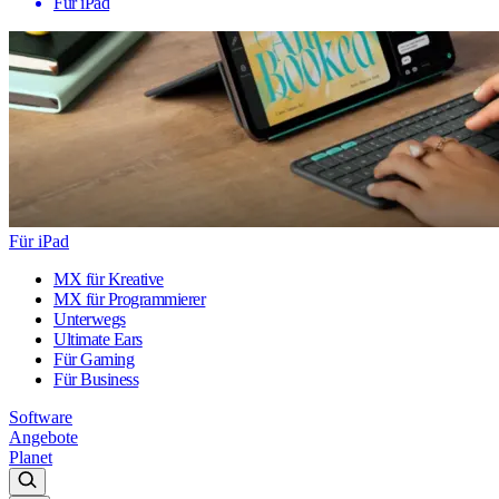
Für iPad
Für iPad
MX für Kreative
MX für Programmierer
Unterwegs
Ultimate Ears
Für Gaming
Für Business
Software
Angebote
Planet