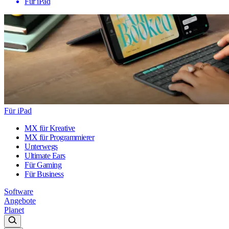
Für iPad
Für iPad
MX für Kreative
MX für Programmierer
Unterwegs
Ultimate Ears
Für Gaming
Für Business
Software
Angebote
Planet