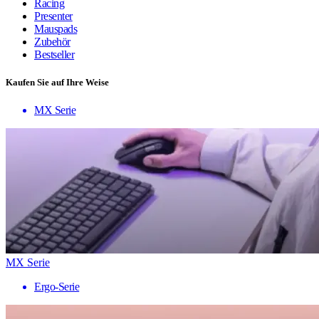
Racing
Presenter
Mauspads
Zubehör
Bestseller
Kaufen Sie auf Ihre Weise
MX Serie
MX Serie
Ergo-Serie