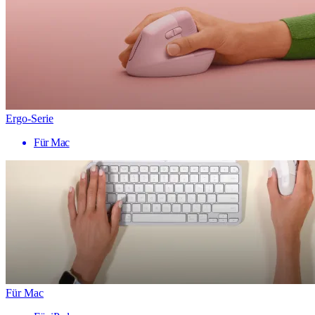
Ergo-Serie
Für Mac
Für Mac