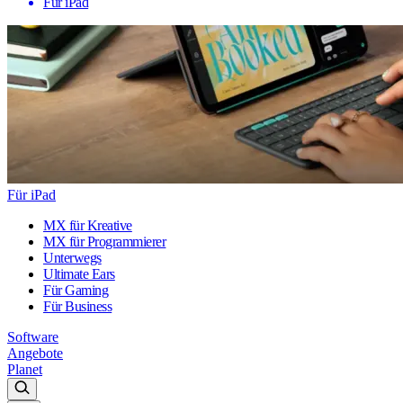
Für iPad
Für iPad
MX für Kreative
MX für Programmierer
Unterwegs
Ultimate Ears
Für Gaming
Für Business
Software
Angebote
Planet