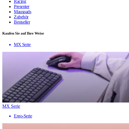
Racing
Presenter
Mauspads
Zubehör
Bestseller
Kaufen Sie auf Ihre Weise
MX Serie
MX Serie
Ergo-Serie