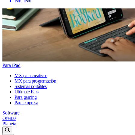
Para iPad
Para iPad
MX para creativos
MX para programación
Sistemas portátiles
Ultimate Ears
Para gaming
Para empresa
Software
Ofertas
Planeta