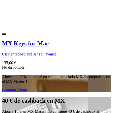
MX Keys for Mac
Clavier rétroéclairé sans fil avancé
135,00 €
No disponible
Ahorra un 20% adicional en cualquier teclado MX al comprarlo con
el MX Master 4
Comprar Ahora
40 € de cashback en MX
Ahorra 15 € en MX Master 4 o consigue 40 € de cashback al