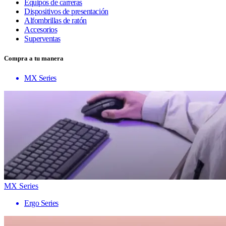
Equipos de carreras
Dispositivos de presentación
Alfombrillas de ratón
Accesorios
Superventas
Compra a tu manera
MX Series
MX Series
Ergo Series