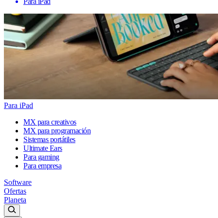
Para iPad
Para iPad
MX para creativos
MX para programación
Sistemas portátiles
Ultimate Ears
Para gaming
Para empresa
Software
Ofertas
Planeta