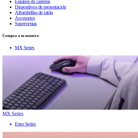
Equipos de carreras
Dispositivos de presentación
Alfombrillas de ratón
Accesorios
Superventas
Compra a tu manera
MX Series
MX Series
Ergo Series