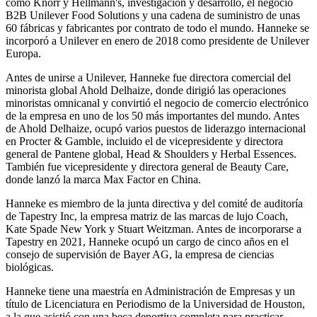
como Knorr y Hellmann's, investigación y desarrollo, el negocio
B2B Unilever Food Solutions y una cadena de suministro de unas
60 fábricas y fabricantes por contrato de todo el mundo. Hanneke se
incorporó a Unilever en enero de 2018 como presidente de Unilever
Europa.
Antes de unirse a Unilever, Hanneke fue directora comercial del
minorista global Ahold Delhaize, donde dirigió las operaciones
minoristas omnicanal y convirtió el negocio de comercio electrónico
de la empresa en uno de los 50 más importantes del mundo. Antes
de Ahold Delhaize, ocupó varios puestos de liderazgo internacional
en Procter & Gamble, incluido el de vicepresidente y directora
general de Pantene global, Head & Shoulders y Herbal Essences.
También fue vicepresidente y directora general de Beauty Care,
donde lanzó la marca Max Factor en China.
Hanneke es miembro de la junta directiva y del comité de auditoría
de Tapestry Inc, la empresa matriz de las marcas de lujo Coach,
Kate Spade New York y Stuart Weitzman. Antes de incorporarse a
Tapestry en 2021, Hanneke ocupó un cargo de cinco años en el
consejo de supervisión de Bayer AG, la empresa de ciencias
biológicas.
Hanneke tiene una maestría en Administración de Empresas y un
título de Licenciatura en Periodismo de la Universidad de Houston,
a la que asistió con una beca deportiva completa para practicar