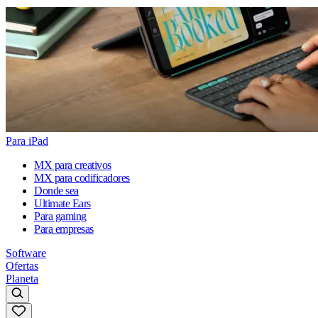
Para iPad
MX para creativos
MX para codificadores
Donde sea
Ultimate Ears
Para gaming
Para empresas
Software
Ofertas
Planeta