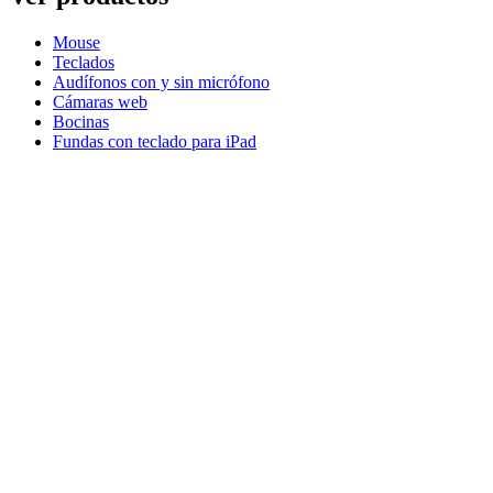
Mouse
Teclados
Audífonos con y sin micrófono
Cámaras web
Bocinas
Fundas con teclado para iPad
Mouse para gaming
Teclados para gaming
Audífonos con micrófono para gaming
Micrófonos
Para la productividad
Serie Master
Serie Ergo
Para gaming y streaming
Astro Gaming
Pro Gaming
SIM Racing
Equipo para streaming