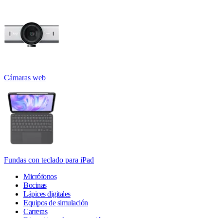
Cámaras web
Fundas con teclado para iPad
Micrófonos
Bocinas
Lápices digitales
Equipos de simulación
Carreras