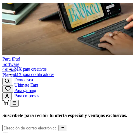
Para iPad
Software
MX para creativos
Ofertas
MX para codificadores
Planeta
Donde sea
Ultimate Ears
Para gaming
Para empresas
Suscríbete para recibir tu oferta especial y ventajas exclusivas.