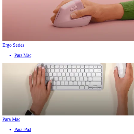
Ergo Series
Para Mac
Para Mac
Para iPad