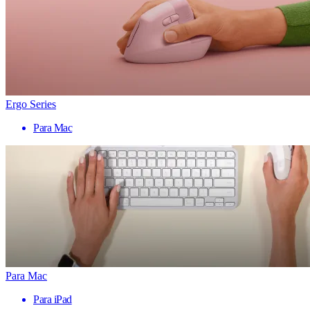
Ergo Series
Para Mac
Para Mac
Para iPad