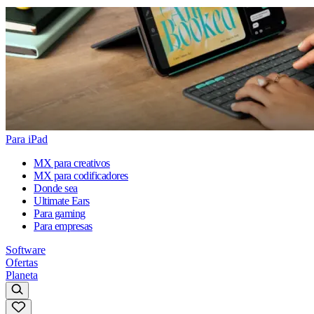
Para iPad
MX para creativos
MX para codificadores
Donde sea
Ultimate Ears
Para gaming
Para empresas
Software
Ofertas
Planeta