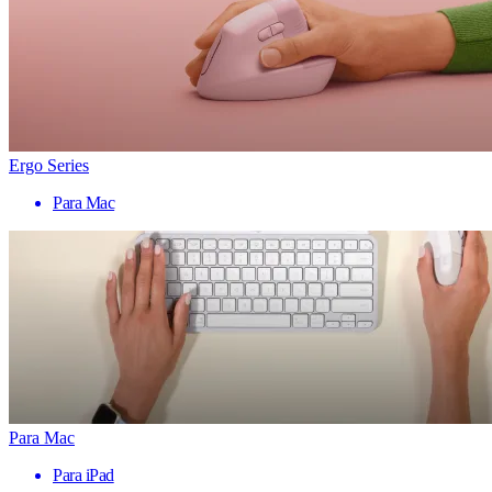
Ergo Series
Para Mac
Para Mac
Para iPad