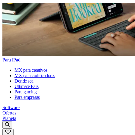
Para iPad
MX para creativos
MX para codificadores
Donde sea
Ultimate Ears
Para gaming
Para empresas
Software
Ofertas
Planeta