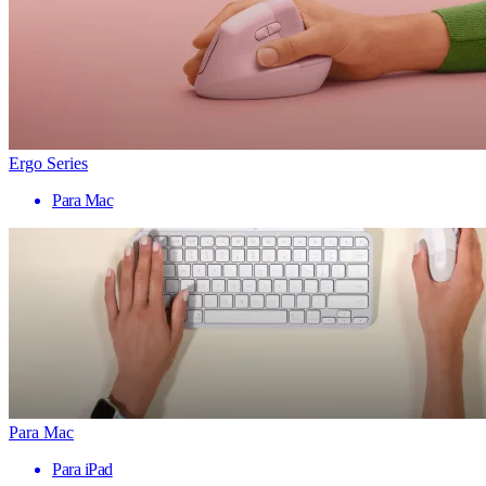
Ergo Series
Para Mac
Para Mac
Para iPad