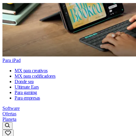
Para iPad
MX para creativos
MX para codificadores
Donde sea
Ultimate Ears
Para gaming
Para empresas
Software
Ofertas
Planeta