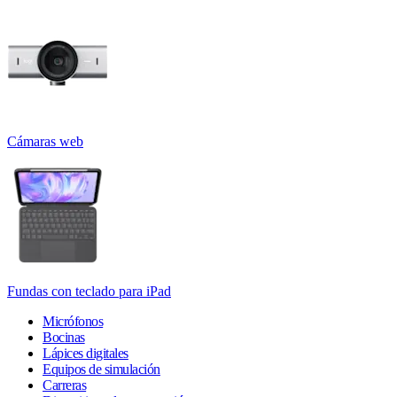
Cámaras web
Fundas con teclado para iPad
Micrófonos
Bocinas
Lápices digitales
Equipos de simulación
Carreras