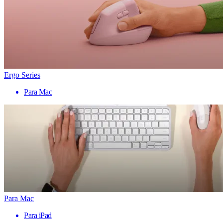
Ergo Series
Para Mac
Para Mac
Para iPad