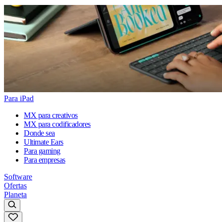
Para iPad
MX para creativos
MX para codificadores
Donde sea
Ultimate Ears
Para gaming
Para empresas
Software
Ofertas
Planeta