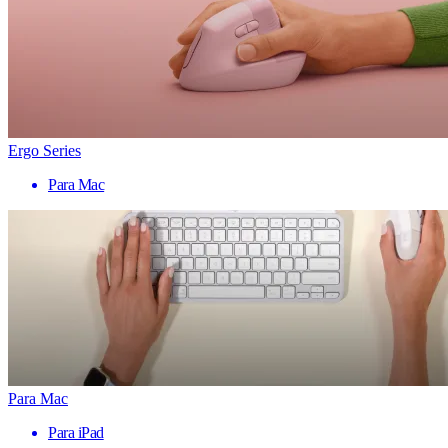
Ergo Series
Para Mac
Para Mac
Para iPad