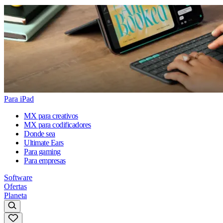
Para iPad
MX para creativos
MX para codificadores
Donde sea
Ultimate Ears
Para gaming
Para empresas
Software
Ofertas
Planeta