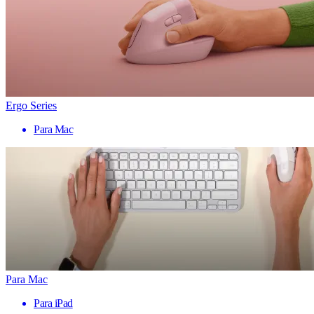
Ergo Series
Para Mac
Para Mac
Para iPad