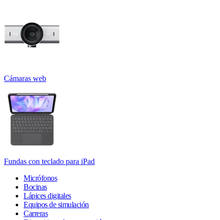
Cámaras web
Fundas con teclado para iPad
Micrófonos
Bocinas
Lápices digitales
Equipos de simulación
Carreras