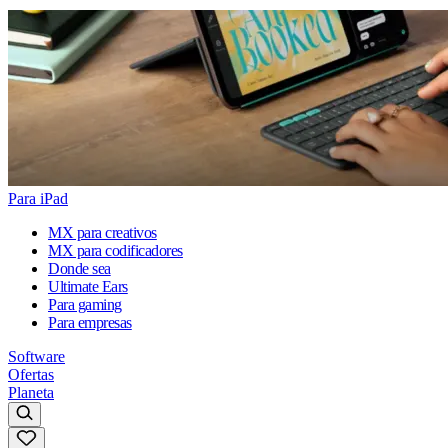
Para iPad
MX para creativos
MX para codificadores
Donde sea
Ultimate Ears
Para gaming
Para empresas
Software
Ofertas
Planeta