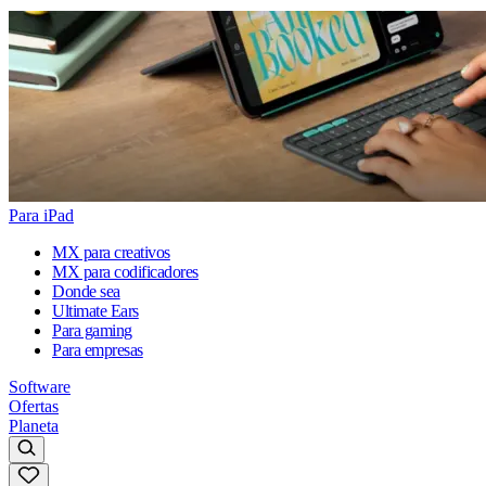
Para iPad
MX para creativos
MX para codificadores
Donde sea
Ultimate Ears
Para gaming
Para empresas
Software
Ofertas
Planeta