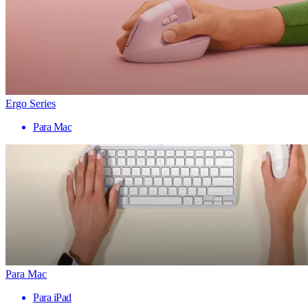
Ergo Series
Para Mac
Para Mac
Para iPad