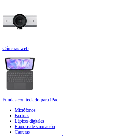
Cámaras web
Fundas con teclado para iPad
Micrófonos
Bocinas
Lápices digitales
Equipos de simulación
Carreras