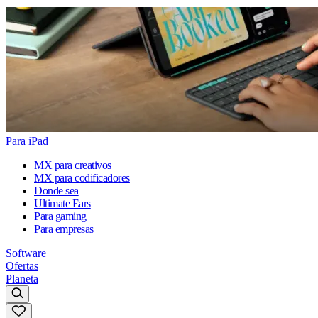
Para iPad
MX para creativos
MX para codificadores
Donde sea
Ultimate Ears
Para gaming
Para empresas
Software
Ofertas
Planeta