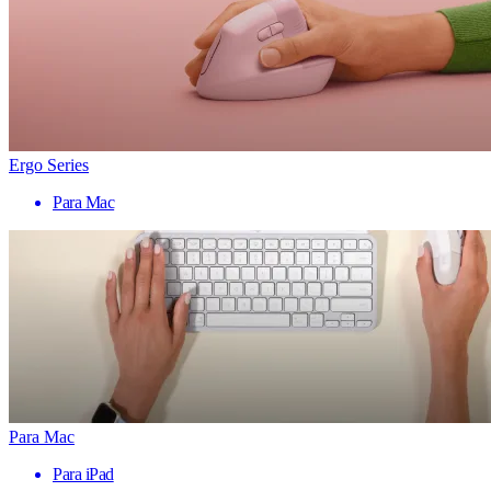
Ergo Series
Para Mac
Para Mac
Para iPad