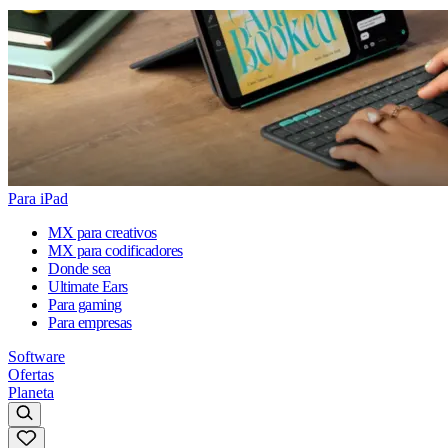
Para iPad
MX para creativos
MX para codificadores
Donde sea
Ultimate Ears
Para gaming
Para empresas
Software
Ofertas
Planeta