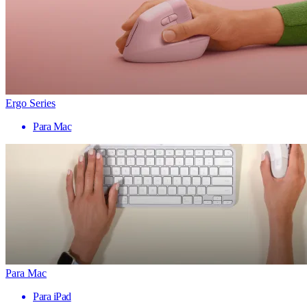
Ergo Series
Para Mac
Para Mac
Para iPad