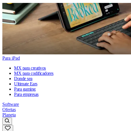
Para iPad
MX para creativos
MX para codificadores
Donde sea
Ultimate Ears
Para gaming
Para empresas
Software
Ofertas
Planeta