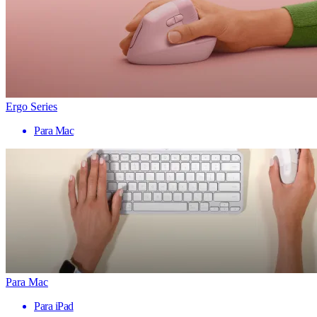
Ergo Series
Para Mac
Para Mac
Para iPad