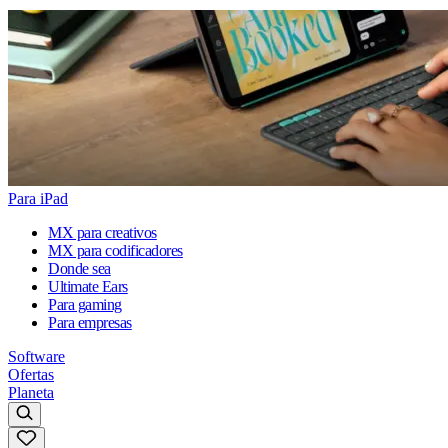
Para iPad
MX para creativos
MX para codificadores
Donde sea
Ultimate Ears
Para gaming
Para empresas
Software
Ofertas
Planeta