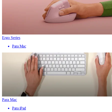
Ergo Series
Para Mac
Para Mac
Para iPad