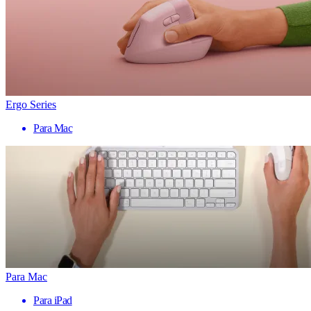
Ergo Series
Para Mac
Para Mac
Para iPad