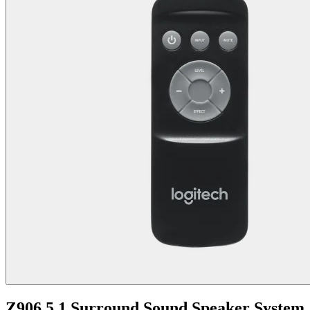
Z906 5.1 Surround Sound Speaker System