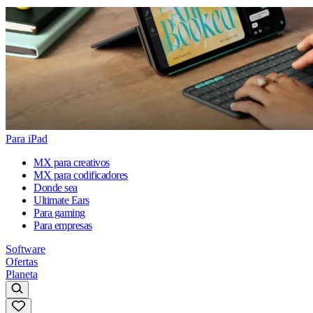
Para iPad
MX para creativos
MX para codificadores
Donde sea
Ultimate Ears
Para gaming
Para empresas
Software
Ofertas
Planeta