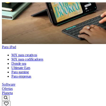
Para iPad
MX para creativos
MX para codificadores
Donde sea
Ultimate Ears
Para gaming
Para empresas
Software
Ofertas
Planeta