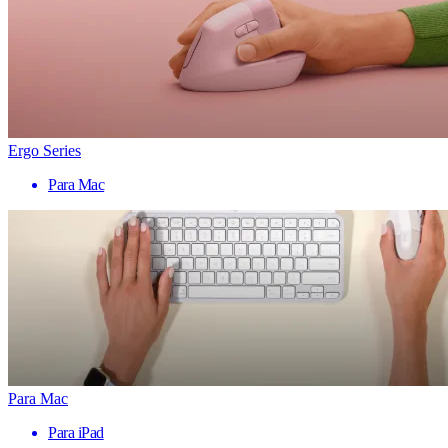
Ergo Series
Para Mac
Para Mac
Para iPad