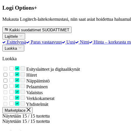
Logi Options+
Mukauta Logitech-laitekokemustasi, niin saat asiat hoidettua haluamall
Kaikki suodattimet
SUODATTIMET
Lajittele
Esittelyssä
Paras vastaavuus
Uusi
Nimi
Hinta – korkeasta m
Luokka
Luokka
Esityslaitteet ja digitaalikynät
Hiiret
Näppäimistö
Pelaaminen
Valaistus
Verkkokamerat
Yhdistelmät
Marketplace
Näytetään 15 / 15 tuotetta
Näytetään 15 / 15 tuotetta