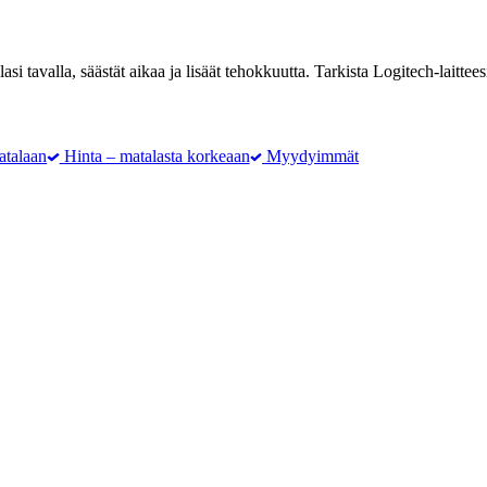
asi tavalla, säästät aikaa ja lisäät tehokkuutta. Tarkista Logitech-laitt
atalaan
Hinta – matalasta korkeaan
Myydyimmät