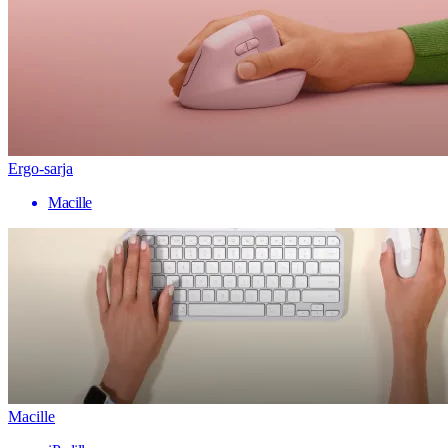
Ergo-sarja
Macille
Macille