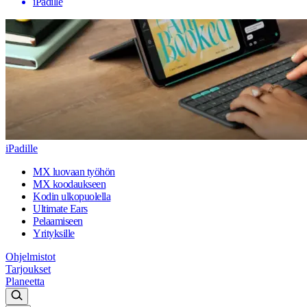
iPadille
iPadille
MX luovaan työhön
MX koodaukseen
Kodin ulkopuolella
Ultimate Ears
Pelaamiseen
Yrityksille
Ohjelmistot
Tarjoukset
Planeetta