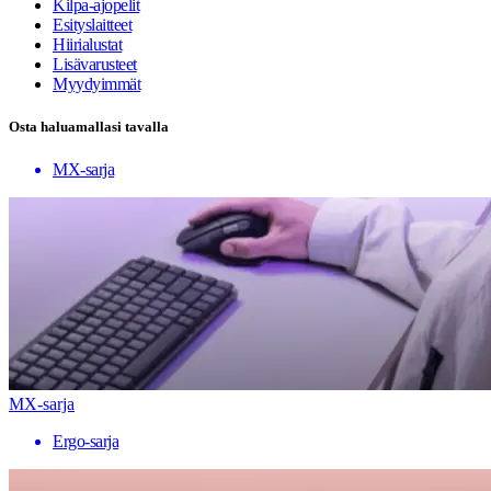
Kilpa-ajopelit
Esityslaitteet
Hiirialustat
Lisävarusteet
Myydyimmät
Osta haluamallasi tavalla
MX-sarja
MX-sarja
Ergo-sarja