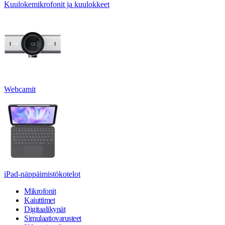
Kuulokemikrofonit ja kuulokkeet
Webcamit
iPad-näppäimistökotelot
Mikrofonit
Kaiuttimet
Digitaalikynät
Simulaatiovarusteet