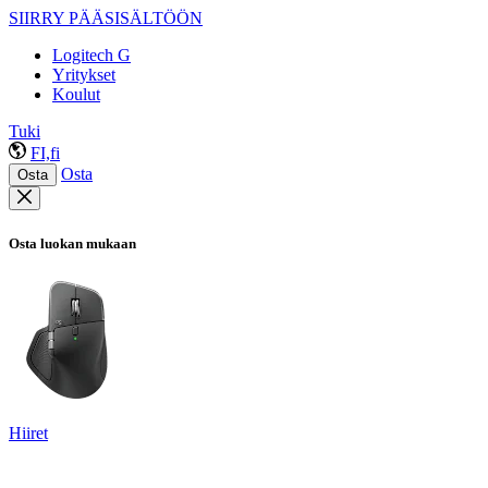
SIIRRY PÄÄSISÄLTÖÖN
Logitech G
Yritykset
Koulut
Tuki
FI,fi
Osta
Osta
Osta luokan mukaan
Hiiret