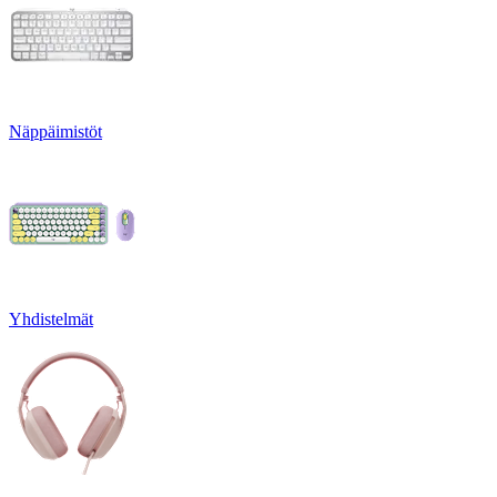
Näppäimistöt
Yhdistelmät